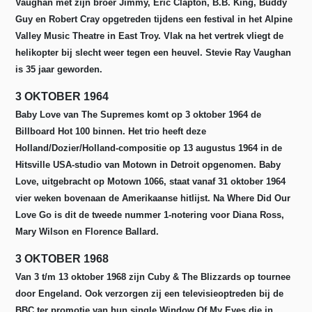
Vaughan met zijn broer Jimmy, Eric Clapton, B.B. King, Buddy
Guy en Robert Cray opgetreden tijdens een festival in het Alpine
Valley Music Theatre in East Troy. Vlak na het vertrek vliegt de
helikopter bij slecht weer tegen een heuvel. Stevie Ray Vaughan
is 35 jaar geworden.
3 OKTOBER 1964
Baby Love van The Supremes komt op 3 oktober 1964 de
Billboard Hot 100 binnen. Het trio heeft deze
Holland/Dozier/Holland-compositie op 13 augustus 1964 in de
Hitsville USA-studio van Motown in Detroit opgenomen. Baby
Love, uitgebracht op Motown 1066, staat vanaf 31 oktober 1964
vier weken bovenaan de Amerikaanse hitlijst.
Na Where Did Our
Love Go is dit de tweede nummer 1-notering voor Diana Ross,
Mary Wilson en Florence Ballard.
3 OKTOBER 1968
Van 3 t/m 13 oktober 1968 zijn Cuby & The Blizzards op tournee
door Engeland. Ook verzorgen zij een televisieoptreden bij de
BBC ter promotie van hun single Window Of My Eyes die in