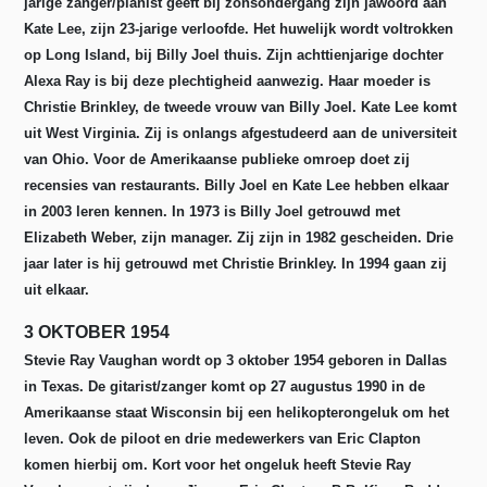
jarige zanger/pianist geeft bij zonsondergang zijn jawoord aan
Kate Lee, zijn 23-jarige verloofde. Het huwelijk wordt voltrokken
op Long Island, bij Billy Joel thuis. Zijn achttienjarige dochter
Alexa Ray is bij deze plechtigheid aanwezig. Haar moeder is
Christie Brinkley, de tweede vrouw van Billy Joel. Kate Lee komt
uit West Virginia. Zij is onlangs afgestudeerd aan de universiteit
van Ohio. Voor de Amerikaanse publieke omroep doet zij
recensies van restaurants. Billy Joel en Kate Lee hebben elkaar
in 2003 leren kennen. In 1973 is Billy Joel getrouwd met
Elizabeth Weber, zijn manager. Zij zijn in 1982 gescheiden. Drie
jaar later is hij getrouwd met Christie Brinkley. In 1994 gaan zij
uit elkaar.
3 OKTOBER 1954
Stevie Ray Vaughan wordt op 3 oktober 1954 geboren in Dallas
in Texas. De gitarist/zanger komt op 27 augustus 1990 in de
Amerikaanse staat Wisconsin bij een helikopterongeluk om het
leven. Ook de piloot en drie medewerkers van Eric Clapton
komen hierbij om. Kort voor het ongeluk heeft Stevie Ray