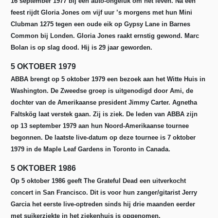
16 september 1977 bij een auto-ongeluk om het leven. Na een
feest rijdt Gloria Jones om vijf uur ’s morgens met hun Mini
Clubman 1275 tegen een oude eik op Gypsy Lane in Barnes
Common bij Londen. Gloria Jones raakt ernstig gewond. Marc
Bolan is op slag dood. Hij is 29 jaar geworden.
5 OKTOBER 1979
ABBA brengt op 5 oktober 1979 een bezoek aan het Witte Huis in
Washington. De Zweedse groep is uitgenodigd door Ami, de
dochter van de Amerikaanse president Jimmy Carter. Agnetha
Faltskög laat verstek gaan. Zij is ziek. De leden van ABBA zijn
op 13 september 1979 aan hun Noord-Amerikaanse tournee
begonnen. De laatste live-datum op deze tournee is 7 oktober
1979 in de Maple Leaf Gardens in Toronto in Canada.
5 OKTOBER 1986
Op 5 oktober 1986 geeft The Grateful Dead een uitverkocht
concert in San Francisco. Dit is voor hun zanger/gitarist Jerry
Garcia het eerste live-optreden sinds hij drie maanden eerder
met suikerziekte in het ziekenhuis is opgenomen.