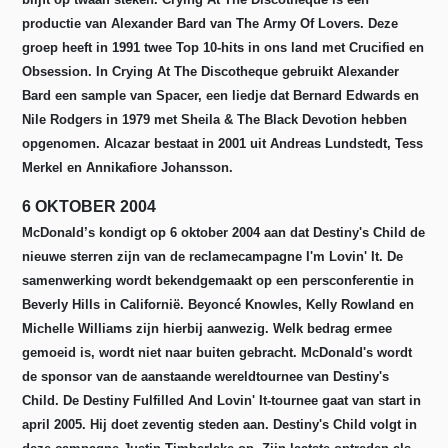
productie van Alexander Bard van The Army Of Lovers. Deze
groep heeft in 1991 twee Top 10-hits in ons land met Crucified en
Obsession. In Crying At The Discotheque gebruikt Alexander
Bard een sample van Spacer, een liedje dat Bernard Edwards en
Nile Rodgers in 1979 met Sheila & The Black Devotion hebben
opgenomen. Alcazar bestaat in 2001 uit Andreas Lundstedt, Tess
Merkel en Annikafiore Johansson.
6 OKTOBER 2004
McDonald’s kondigt op 6 oktober 2004 aan dat Destiny's Child de
nieuwe sterren zijn van de reclamecampagne I'm Lovin' It. De
samenwerking wordt bekendgemaakt op een persconferentie in
Beverly Hills in Californië. Beyoncé Knowles, Kelly Rowland en
Michelle Williams zijn hierbij aanwezig. Welk bedrag ermee
gemoeid is, wordt niet naar buiten gebracht. McDonald's wordt
de sponsor van de aanstaande wereldtournee van Destiny's
Child.
De Destiny Fulfilled And Lovin' It-tournee gaat van start in
april 2005.
Hij doet zeventig steden aan. Destiny's Child volgt in