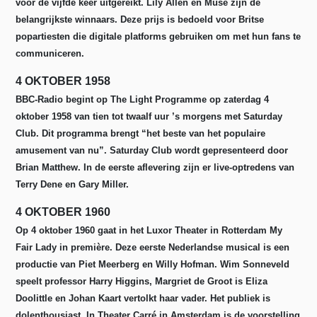
voor de vijfde keer uitgereikt. Lily Allen en Muse zijn de
belangrijkste winnaars. Deze prijs is bedoeld voor Britse
popartiesten die digitale platforms gebruiken om met hun fans te
communiceren.
4 OKTOBER 1958
BBC-Radio begint op The Light Programme op zaterdag 4
oktober 1958 van tien tot twaalf uur ’s morgens met Saturday
Club. Dit programma brengt “het beste van het populaire
amusement van nu”. Saturday Club wordt gepresenteerd door
Brian Matthew. In de eerste aflevering zijn er live-optredens van
Terry Dene en Gary Miller.
4 OKTOBER 1960
Op 4 oktober 1960 gaat in het Luxor Theater in Rotterdam My
Fair Lady in première. Deze eerste Nederlandse musical is een
productie van Piet Meerberg en Willy Hofman. Wim Sonneveld
speelt professor Harry Higgins, Margriet de Groot is Eliza
Doolittle en Johan Kaart vertolkt haar vader. Het publiek is
dolenthousiast. In Theater Carré in Amsterdam is de voorstelling