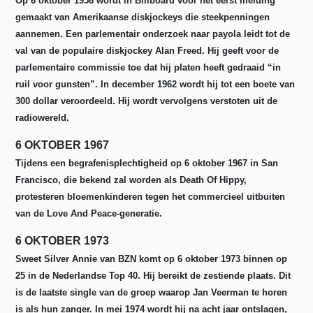
Op 6 oktober 1958 wordt in Billboard voor het eerst melding
gemaakt van Amerikaanse diskjockeys die steekpenningen
aannemen. Een parlementair onderzoek naar payola leidt tot de
val van de populaire diskjockey Alan Freed. Hij geeft voor de
parlementaire commissie toe dat hij platen heeft gedraaid “in
ruil voor gunsten”. In december 1962 wordt hij tot een boete van
300 dollar veroordeeld. Hij wordt vervolgens verstoten uit de
radiowereld.
6 OKTOBER 1967
Tijdens een begrafenisplechtigheid op 6 oktober 1967 in San
Francisco, die bekend zal worden als Death Of Hippy,
protesteren bloemenkinderen tegen het commercieel uitbuiten
van de Love And Peace-generatie.
6 OKTOBER 1973
Sweet Silver Annie van BZN komt op 6 oktober 1973 binnen op
25 in de Nederlandse Top 40. Hij bereikt de zestiende plaats. Dit
is de laatste single van de groep waarop Jan Veerman te horen
is als hun zanger. In mei 1974 wordt hij na acht jaar ontslagen,