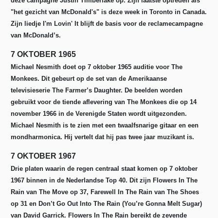
deze campagne Justin Timberlake op. Zijn laatste optreden als
"het gezicht van McDonald's" is deze week in Toronto in Canada.
Zijn liedje I'm Lovin' It blijft de basis voor de reclamecampagne
van McDonald’s.
7 OKTOBER 1965
Michael Nesmith doet op 7 oktober 1965 auditie voor The
Monkees. Dit gebeurt op de set van de Amerikaanse
televisieserie The Farmer’s Daughter. De beelden worden
gebruikt voor de tiende aflevering van The Monkees die op 14
november 1966 in de Verenigde Staten wordt uitgezonden.
Michael Nesmith is te zien met een twaalfsnarige gitaar en een
mondharmonica. Hij vertelt dat hij pas twee jaar muzikant is.
7 OKTOBER 1967
Drie platen waarin de regen centraal staat komen op 7 oktober
1967 binnen in de Nederlandse Top 40.
Dit zijn Flowers In The
Rain van The Move op 37, Farewell In The Rain van The Shoes
op 31 en Don’t Go Out Into The Rain (You’re Gonna Melt Sugar)
van David Garrick.
Flowers In The Rain bereikt de zevende