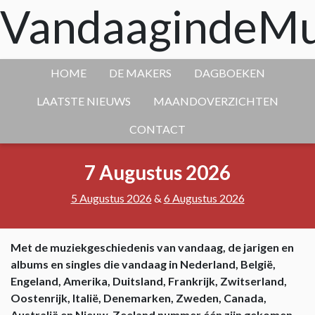
VandaagindeMu
HOME
DE MAKERS
DAGBOEKEN
LAATSTE NIEUWS
MAANDOVERZICHTEN
CONTACT
7 Augustus 2026
5 Augustus 2026
&
6 Augustus 2026
Met de muziekgeschiedenis van vandaag, de jarigen en
albums en singles die vandaag in Nederland, België,
Engeland, Amerika, Duitsland, Frankrijk, Zwitserland,
Oostenrijk, Italië, Denemarken, Zweden, Canada,
Australië en Nieuw-Zeeland nummer één zijn gekomen.