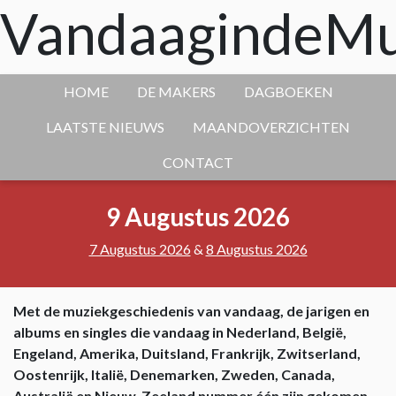
VandaagindeMu
HOME
DE MAKERS
DAGBOEKEN
LAATSTE NIEUWS
MAANDOVERZICHTEN
CONTACT
9 Augustus 2026
7 Augustus 2026
&
8 Augustus 2026
Met de muziekgeschiedenis van vandaag, de jarigen en
albums en singles die vandaag in Nederland, België,
Engeland, Amerika, Duitsland, Frankrijk, Zwitserland,
Oostenrijk, Italië, Denemarken, Zweden, Canada,
Australië en Nieuw-Zeeland nummer één zijn gekomen.