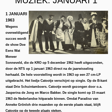
MUZIEK: JANUARI 1
1 JANUARI
1963
Wegens
overweldigend
succes wordt
de show Doe
Eens Wat
Meneer
Sonneveld, die de KRO op 5 december 1962 heeft uitgezonden,
door de NTS op 1 januari 1963 direct na de jaarwisseling
herhaald. De hele voorstelling wordt in 1963 op een 27 cm-LP
uitgebracht. Het liedje Catootje verschijnt op single. Op de B-kant
staat Drie Schuintamboers. Catootje wordt gezongen door o.a.
Jasperina de Jong en Marco Bakker. De single komt op 15 maart
1963 de Nederlandse hitparade binnen. Omdat Paradiso van
Anneke Grönloh drie maanden op de eerste plaats staat, blijft
Catootje op de tweede plaats steken.