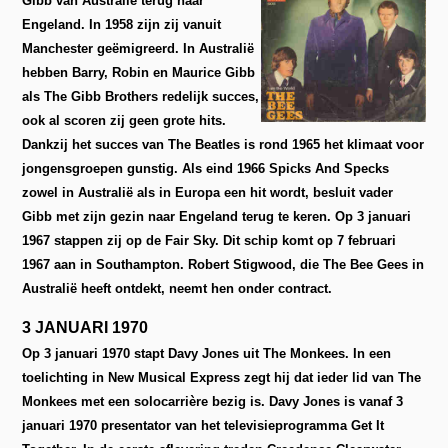
Gibb van Australië terug naar
Engeland. In 1958 zijn zij vanuit
Manchester geëmigreerd. In Australië
hebben Barry, Robin en Maurice Gibb
als The Gibb Brothers redelijk succes,
ook al scoren zij geen grote hits.
Dankzij het succes van The Beatles is rond 1965 het klimaat voor
jongensgroepen gunstig. Als eind 1966 Spicks And Specks
zowel in Australië als in Europa een hit wordt, besluit vader
Gibb met zijn gezin naar Engeland terug te keren. Op 3 januari
1967 stappen zij op de Fair Sky. Dit schip komt op 7 februari
1967 aan in Southampton. Robert Stigwood, die The Bee Gees in
Australië heeft ontdekt, neemt hen onder contract.
3 JANUARI 1970
Op 3 januari 1970 stapt Davy Jones uit The Monkees. In een
toelichting in New Musical Express zegt hij dat ieder lid van The
Monkees met een solocarrière bezig is. Davy Jones is vanaf 3
januari 1970 presentator van het televisieprogramma Get It