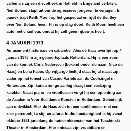
vallen als zij een discotheek in Hatfield in Engeland verlaten.
Neil Boland stapt uit om de agressieve jongeren te verjagen. In
paniek trapt Keith Moon op het gaspedaal en rijdt de Bentley
over Neil Boland heen. Hij is op slag dood. Keith Moon heeft een
auto met chauffeur, omdat hij zelf geen rijbewijs heeft.
4 JANUARI 1973
Amusement-historicus en cabaretier Alex de Haas overlijdt op 4
januari 1973 in zijn geboorteplaats Rotterdam. Hij is een zoon
van de komiek Chris Nederveen (bekend onder de naam Nico de
Haas) en Lena Faber. Op vijfjarige leeftijd staat hij al naast zijn
vader op het toneel van Casino Variété aan de Coolsingel in
Rotterdam. Zijn kunstzinnige aanleg draagt een veelzijdig
karakter. Naast piano- en vioollessen volgt hij een opleiding aan
de Academie Voor Beeldende Kunsten in Rotterdam. Geleidelijk
aan ontwikkelt Alex de Haas zich tot een conférencier met een
zeer persoonlijke stijl en allure. In die hoedanigheid is hij vanaf
oktober 1921 jarenlang de huisconférencier van het Tuschinski
Theater in Amsterdam. Hier ontstaat zijn vruchtbare en