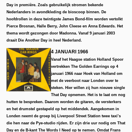
Day in première. Zoals gebruikelijk stromen bekende
Nederlanders in avondkleding de bioscoop binnen. De
hoofdrollen in deze twintigste James Bond-film worden vertolkt
Pierce Brosnan, Halle Berry, John Cleese en Anna Edwards. Het
thema wordt gezongen door Madonna. Vanaf 9 januari 2003
draait Die Another Day in heel Nederland.
4 JANUARI 1966
Vanaf het Haagse station Holland Spoor
vertrekken The Golden Earrings op 4
januari 1966 naar Hoek van Holland om
met de veerboot naar Londen over te
steken. Hier willen zij hun nieuwe single
That Day opnemen. Het is te laat om nog
hutten te bespreken. Daarom worden de gitaren, de versterkers
en het drumstel gestapeld op het middendek. Aangekomen in
Londen neemt de groep bij Liverpool Street Station twee taxi’s
die hen naar de Pye-studio rijden. Er zijn drie uur nodig om That
Day en de B-kant The Words I Need op te nemen. Omdat Frans