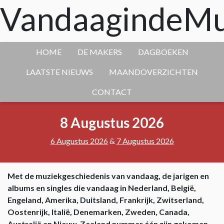
VandaagindeMu
HOME
DE MAKERS
DAGBOEKEN
LAATSTE NIEUWS
MAANDOVERZICHTEN
CONTACT
8 Augustus 2026
6 Augustus 2026
&
7 Augustus 2026
Met de muziekgeschiedenis van vandaag, de jarigen en
albums en singles die vandaag in Nederland, België,
Engeland, Amerika, Duitsland, Frankrijk, Zwitserland,
Oostenrijk, Italië, Denemarken, Zweden, Canada,
Australië en Nieuw-Zeeland nummer één zijn gekomen.