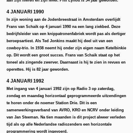
aan zijn nieren en zijn lever. Phil Lynott is 34 jaar geworden.
4 JANUARI 1990
In zijn woning aan de Jodenbreestraat in Amsterdam overlijdt
Frans van Schaik op 4 januari 1990 na een lang ziekbed. Deze
bedrijfsleider van een knippatronenfabriek wordt pas als dertiger
beroepsartiest. Als Ted Jonkins maakt hij deel uit van een
cowboy-trio. In 1938 neemt hij onder zijn eigen naam Ketelbinkie
op. Dit wordt een groot succes. Frans van Schaik staat op het
toneel als zingende zwerver. Daarnaast is hij te zien in revues en
operettes. Hij is 82 jaar geworden.
4 JANUARI 1992
Met ingang van 4 januari 1992 zijn op Radio 3 op zaterdag,
zondag en maandag horizontaal geprogrammeerde uitzendingen
te horen onder de noemer Station Drie. Dit is een
samenwerkingsverband van AVRO, KRO en NCRV onder leiding
van Jan Steeman. Na tien maanden is dit project alweer verleden
tijd als op alle Nederlandse radiozenders een horizontale
programmering wordt ingevoerd.