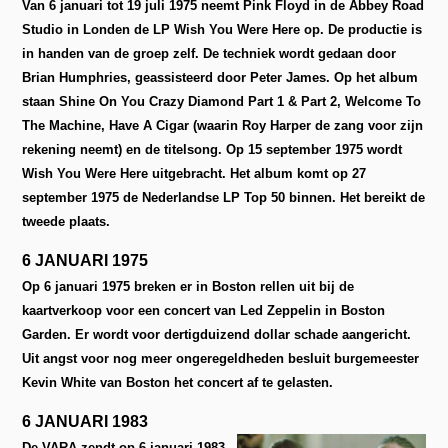
Van 6 januari tot 19 juli 1975 neemt Pink Floyd in de Abbey Road
Studio in Londen de LP Wish You Were Here op. De productie is
in handen van de groep zelf. De techniek wordt gedaan door
Brian Humphries, geassisteerd door Peter James. Op het album
staan Shine On You Crazy Diamond Part 1 & Part 2, Welcome To
The Machine, Have A Cigar (waarin Roy Harper de zang voor zijn
rekening neemt) en de titelsong. Op 15 september 1975 wordt
Wish You Were Here uitgebracht. Het album komt op 27
september 1975 de Nederlandse LP Top 50 binnen. Het bereikt de
tweede plaats.
6 JANUARI 1975
Op 6 januari 1975 breken er in Boston rellen uit bij de
kaartverkoop voor een concert van Led Zeppelin in Boston
Garden. Er wordt voor dertigduizend dollar schade aangericht.
Uit angst voor nog meer ongeregeldheden besluit burgemeester
Kevin White van Boston het concert af te gelasten.
6 JANUARI 1983
De VARA zendt op 6 januari 1983