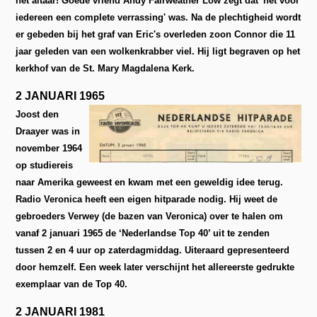
het altaar! Goede vriend Andy Fairweather Low zegt dat 'het voor
iedereen een complete verrassing' was. Na de plechtigheid wordt
er gebeden bij het graf van Eric's overleden zoon Connor die 11
jaar geleden van een wolkenkrabber viel. Hij ligt begraven op het
kerkhof van de St. Mary Magdalena Kerk.
2 JANUARI 1965
Joost den
Draayer was in
november 1964
op studiereis
naar Amerika geweest en kwam met een geweldig idee terug.
Radio Veronica heeft een eigen hitparade nodig. Hij weet de
gebroeders Verwey (de bazen van Veronica) over te halen om
vanaf 2 januari 1965 de ‘Nederlandse Top 40’ uit te zenden
tussen 2 en 4 uur op zaterdagmiddag. Uiteraard gepresenteerd
door hemzelf. Een week later verschijnt het allereerste gedrukte
exemplaar van de Top 40.
2 JANUARI 1981