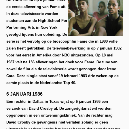
de eerste aflevering van Fame uit.
In deze televisieserie worden
studenten aan de High School For
Performing Arts in New York
gevolgd tijdens hun opleiding. De
serie is het vervolg op de bioscoopfilm Fame die in 1980 volle
zalen heeft getrokken. De televisiebewerking is op 7 januari 1982
voor het eerst in Amerika door NBC uitgezonden. Op 18 mei
1987 valt na 136 afleveringen het doek voor Fame. De tune van
zowel de film als de televisieserie wordt gezongen door Irene
Cara. Deze single staat vanaf 19 februari 1983 drie weken op de
eerste plaats in de Nederlandse Top 40.
6 JANUARI 1986
Een rechter in Dallas in Texas wijst op 6 januari 1986 een
verzoek van David Crosby af. De zanger/gitarist wil worden
opgenomen in een ontwenningskliniek. Van de rechter mag
David Crosby de gevangenis niet verlaten zolang er geen