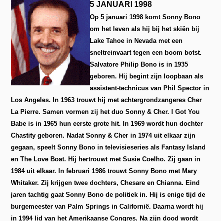
5 JANUARI 1998
Op 5 januari 1998 komt Sonny Bono
om het leven als hij bij het skiën bij
Lake Tahoe in Nevada met een
sneltreinvaart tegen een boom botst.
Salvatore Philip Bono is in 1935
geboren. Hij begint zijn loopbaan als
assistent-technicus van Phil Spector in
Los Angeles. In 1963 trouwt hij met achtergrondzangeres Cher
La Pierre. Samen vormen zij het duo Sonny & Cher. I Got You
Babe is in 1965 hun eerste grote hit. In 1969 wordt hun dochter
Chastity geboren. Nadat Sonny & Cher in 1974 uit elkaar zijn
gegaan, speelt Sonny Bono in televisieseries als Fantasy Island
en The Love Boat. Hij hertrouwt met Susie Coelho. Zij gaan in
1984 uit elkaar. In februari 1986 trouwt Sonny Bono met Mary
Whitaker. Zij krijgen twee dochters, Chesare en Chianna. Eind
jaren tachtig gaat Sonny Bono de politiek in. Hij is enige tijd de
burgemeester van Palm Springs in Californië. Daarna wordt hij
in 1994 lid van het Amerikaanse Congres. Na zijn dood wordt