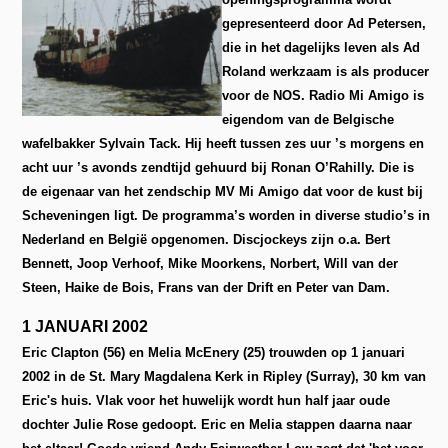
gepresenteerd door Ad Petersen,
die in het dagelijks leven als Ad
Roland werkzaam is als producer
voor de NOS. Radio Mi Amigo is
eigendom van de Belgische
wafelbakker Sylvain Tack. Hij heeft tussen zes uur ’s morgens en
acht uur ’s avonds zendtijd gehuurd bij Ronan O’Rahilly. Die is
de eigenaar van het zendschip MV Mi Amigo dat voor de kust bij
Scheveningen ligt. De programma’s worden in diverse studio’s in
Nederland en België opgenomen. Discjockeys zijn o.a. Bert
Bennett, Joop Verhoof, Mike Moorkens, Norbert, Will van der
Steen, Haike de Bois, Frans van der Drift en Peter van Dam.
1 JANUARI 2002
Eric Clapton (56) en Melia McEnery (25) trouwden op 1 januari
2002 in de St. Mary Magdalena Kerk in Ripley (Surray), 30 km van
Eric's huis. Vlak voor het huwelijk wordt hun half jaar oude
dochter Julie Rose gedoopt. Eric en Melia stappen daarna naar