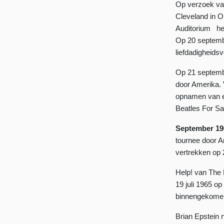
Op verzoek van
Cleveland in O
Auditorium heb
Op 20 septembe
liefdadigheidsv
Op 21 septemb
door Amerika. 
opnamen van een
Beatles For Sa
September 19
tournee door A
vertrekken op 
Help! van The 
19 juli 1965 o
binnengekomen.
Brian Epstein