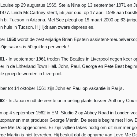
Louise op 29 augustus 1969, Stella Nina op 13 september 1971 en 
977. Linda McCartney sterft, 56 jaar oud, op 17 april 1998 aan borst
bij Tucson in Arizona. Mel See pleegt op 19 maart 2000 op 63-jarige 
jn huis in Tucson. Hij lijdt aan zware depressies.
ber
1950
wordt de zestienjarige Brian Epstein assistent-meubelverkop
 Zijn salaris is 50 gulden per week!!
61 -
In september 1961 treden The Beatles in Liverpool negen keer o
eer in de Litherland Town Hall. John, Paul, George en Pete Best begi
 groep te worden in Liverpool.
er tot 14 oktober 1961 zijn John en Paul op vakantie in Parijs.
62 -
In Japan vindt de eerste ontmoeting plaats tussen Anthony Cox
jn op 4 september 1962 in EMI Studio 2 op Abbey Road in Londen vo
aatopnamen met producer George Martin. De sessie begint met How D
ove Me Do opgenomen. Er zijn vijftien takes nodig om dit nummer g
orge Martin is niet tevreden. Hij besluit dat de opname van Love Me D