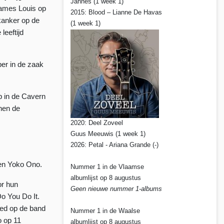
Jannes (1 week 1)
James Louis op
2015: Blood – Lianne De Havas
kanker op de
(1 week 1)
leeftijd
er in de zaak
p in de Cavern
nnen de
2020: Deel Zoveel
Guus Meeuwis (1 week 1)
2026: Petal - Ariana Grande (-)
 en Yoko Ono.
Nummer 1 in de Vlaamse
albumlijst op 8 augustus
or hun
Geen nieuwe nummer 1-albums
o You Do It.
oed op de band
Nummer 1 in de Waalse
o op 11
albumlijst op 8 augustus