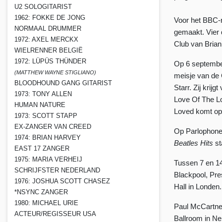
U2 SOLOGITARIST
1962: FOKKE DE JONG
Voor het BBC-
NORMAAL DRUMMER
gemaakt. Vier 
1972: AXEL MERCKX
Club van Bria
WIELRENNER BELGIË
1972: LÜPÜS THÜNDER
Op 6 september
(MATTHEW WAYNE STIGLIANO)
meisje van de 
BLOODHOUND GANG GITARIST
Starr. Zij krij
1973: TONY ALLEN
Love Of The Lo
HUMAN NATURE
Loved komt op 
1973: SCOTT STAPP
EX-ZANGER VAN CREED
Op Parlophone
1974: BRIAN HARVEY
Beatles Hits
st
EAST 17 ZANGER
1975: MARIA VERHEIJ
Tussen 7 en 14
SCHRIJFSTER NEDERLAND
Blackpool, Pre
1976: JOSHUA SCOTT CHASEZ
Hall in Londen.
*NSYNC ZANGER
1980: MICHAEL URIE
Paul McCartney
ACTEUR/REGISSEUR USA
Ballroom in Ne