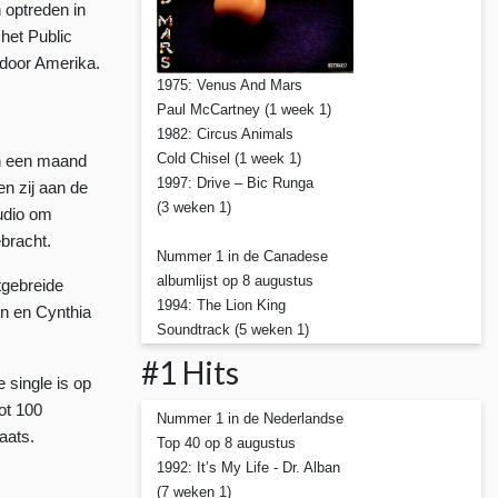
 optreden in
het Public
 door Amerika.
1975: Venus And Mars
Paul McCartney (1 week 1)
1982: Circus Animals
Cold Chisel (1 week 1)
an een maand
1997: Drive – Bic Runga
n zij aan de
(3 weken 1)
u­dio om
bracht.
Nummer 1 in de Canadese
albumlijst op 8 augustus
tgebreide
1994: The Lion King
hn en Cynthia
Soundtrack (5 weken 1)
#1 Hits
 single is op
ot 100
Nummer 1 in de Nederlandse
aats.
Top 40 op 8 augustus
1992: It’s My Life - Dr. Alban
(7 weken 1)