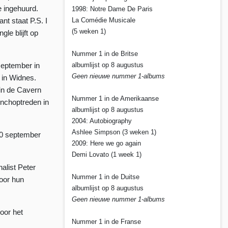
e ingehuurd.
1998: Notre Dame De Paris
La Comédie Musicale
nt staat P.S. I
(5 weken 1)
le blijft op
Nummer 1 in de Britse
albumlijst op 8 augustus
september in
Geen nieuwe nummer 1-albums
 in Widnes.
in de Cavern
Nummer 1 in de Amerikaanse
unchoptreden in
albumlijst op 8 augustus
2004: Autobiography
Ashlee Simpson (3 weken 1)
10 september
2009: Here we go again
Demi Lovato (1 week 1)
alist Peter
Nummer 1 in de Duitse
door hun
albumlijst op 8 augustus
Geen nieuwe nummer 1-albums
oor het
Nummer 1 in de Franse