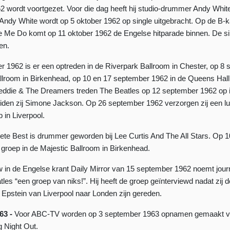
 wordt voortgezet. Voor die dag heeft hij studio-drummer Andy Whit
Andy White wordt op 5 oktober 1962 op single uitgebracht. Op de B-ka
 Me Do komt op 11 oktober 1962 de Engelse hitparade binnen. De sing
en.
 1962 is er een optreden in de Riverpark Ballroom in Chester, op 8 
llroom in Birkenhead, op 10 en 17 september 1962 in de Queens Hall
ddie & The Dreamers treden The Beatles op 12 september 1962 op 
iden zij Simone Jackson. Op 26 september 1962 verzorgen zij een l
 in Liverpool.
te Best is drummer geworden bij Lee Curtis And The All Stars. Op 
 groep in de Majestic Ballroom in Birkenhead.
ew in de Engelse krant Daily Mirror van 15 september 1962 noemt journ
les “een groep van niks!”. Hij heeft de groep geïnterviewd nadat zij 
Epstein van Liverpool naar Londen zijn gereden.
63 -
Voor ABC-TV worden op 3 september 1963 opnamen gemaakt v
 Night Out.