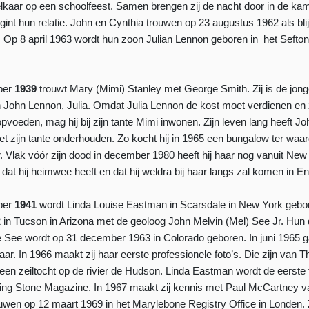
elkaar op een schoolfeest. Samen brengen zij de nacht door in de ka
egint hun relatie. John en Cynthia trouwen op 23 augustus 1962 als blijk
. Op 8 april 1963 wordt hun zoon Julian Lennon geboren in het Sefton
ber
1939
trouwt Mary (Mimi) Stanley met George Smith. Zij is de jong
John Lennon, Julia. Omdat Julia Lennon de kost moet verdienen en zi
opvoeden, mag hij bij zijn tante Mimi inwonen. Zijn leven lang heeft 
 zijn tante onderhouden. Zo kocht hij in 1965 een bungalow ter waa
. Vlak vóór zijn dood in december 1980 heeft hij haar nog vanuit New
 dat hij heimwee heeft en dat hij weldra bij haar langs zal komen in E
ber
1941
wordt Linda Louise Eastman in Scarsdale in New York gebore
2 in Tucson in Arizona met de geoloog John Melvin (Mel) See Jr. Hun
 See wordt op 31 december 1963 in Colorado geboren. In juni 1965 
aar. In 1966 maakt zij haar eerste professionele foto’s. Die zijn van T
 een zeiltocht op de rivier de Hudson. Linda Eastman wordt de eerste f
ling Stone Magazine. In 1967 maakt zij kennis met Paul McCartney 
ouwen op 12 maart 1969 in het Marylebone Registry Office in Londen. Zi