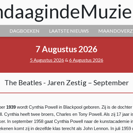
daagindeMuzie
DAGBOEKEN
LAATSTE NIEUWS
MAANDOVERZ
7 Augustus 2026
5 Augustus 2026
&
6 Augustus 2026
The Beatles - Jaren Zestig – September
ber
1939
wordt Cynthia Powell in Blackpool geboren. Zij is de dochte
ll. Cynthia heeft twee broers, Charles en Tony Powell. Als zij 17 jaar is
er. In september 1958 gaat Cynthia Powell naar de kunstacademie in 
tekenen komt zij in dezelfde klas terecht als John Lennon. In juli 1959