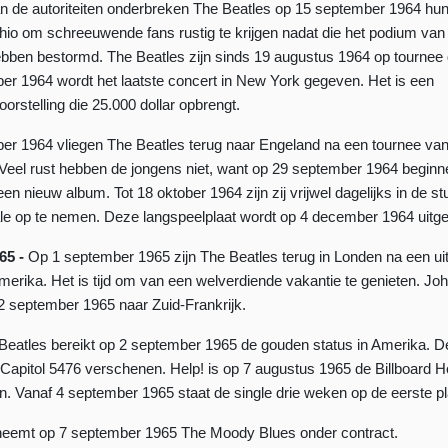
 de autoriteiten onderbreken The Beatles op 15 september 1964 hun
hio om schreeuwende fans rustig te krijgen nadat die het podium van 
ben bestormd. The Beatles zijn sinds 19 augustus 1964 op tournee
r 1964 wordt het laatste concert in New York gegeven. Het is een
oorstelling die 25.000 dollar opbrengt.
er 1964 vliegen The Beatles terug naar Engeland na een tournee v
Veel rust hebben de jongens niet, want op 29 september 1964 beginne
 nieuw album. Tot 18 oktober 1964 zijn zij vrijwel dagelijks in de st
le op te nemen. Deze langspeelplaat wordt op 4 december 1964 uitge
65 -
Op 1 september 1965 zijn The Beatles terug in Londen na een ui
merika. Het is tijd om van een welverdiende vakantie te genieten. Jo
2 september 1965 naar Zuid-Frank­rijk.
Beatles bereikt op 2 september 1965 de gouden status in Amerika. De
p Capitol 5476 verschenen. Help! is op 7 augustus 1965 de Billboard H
 Vanaf 4 september 1965 staat de single drie weken op de eerste pl
 neemt op 7 september 1965 The Moody Blues onder contract.