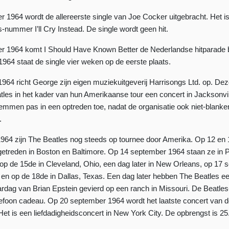
 1964 wordt de allereerste single van Joe Cocker uitgebracht. Het i
-nummer I’ll Cry Instead. De single wordt geen hit.
r 1964 komt I Should Have Known Better de Nederlandse hitparade 
964 staat de single vier weken op de eerste plaats.
964 richt George zijn eigen muziekuitgeverij Harrisongs Ltd. op. Dez
les in het kader van hun Amerikaanse tour een concert in Jacksonvi
emmen pas in een optreden toe, nadat de organisatie ook niet-blanken
.
964 zijn The Beatles nog steeds op tournee door Amerika. Op 12 en
etreden in Boston en Baltimore. Op 14 september 1964 staan ze in P
op de 15de in Cleveland, Ohio, een dag later in New Orleans, op 17
 en op de 18de in Dallas, Texas. Een dag later hebben The Beatles e
ardag van Brian Epstein gevierd op een ranch in Missouri. De Beatles
lefoon cadeau. Op 20 september 1964 wordt het laatste concert van
et is een liefdadigheidsconcert in New York City. De opbrengst is 25.