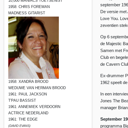
10,000 MANIACS TOETSENIST
september 1962
1958: CHRIS FOREMAN
De versie met 
MADNESS GITARIST
Love You. Love
zeventien stek
Op 6 september
de Majestic Ba
Samen met Fre
Club en begele
de Cavern Club
Ex-drummer Pe
1958: XANDRA BROOD
1962 speelt de
WEDUWE VAN HERMAN BROOD
In een intervi
1961: PAUL JACKSON
T'PAU BASSIST
Jones The Beat
1961: ANNEMIEK VERDOORN
manager Brian 
ACTRICE NEDERLAND
September 19
1961: THE EDGE
programma Big
(DAVID EVANS)