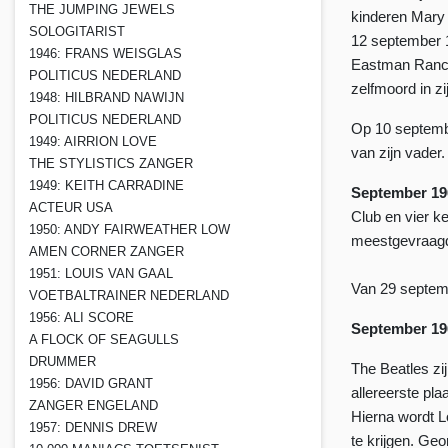
THE JUMPING JEWELS
kinderen Mary 
SOLOGITARIST
12 september 1
1946: FRANS WEISGLAS
Eastman Ranch 
POLITICUS NEDERLAND
zelfmoord in zi
1948: HILBRAND NAWIJN
POLITICUS NEDERLAND
Op 10 septem
1949: AIRRION LOVE
van zijn vader.
THE STYLISTICS ZANGER
1949: KEITH CARRADINE
September 19
ACTEUR USA
Club en vier k
1950: ANDY FAIRWEATHER LOW
meestgevraagde
AMEN CORNER ZANGER
1951: LOUIS VAN GAAL
Van 29 septemb
VOETBALTRAINER NEDERLAND
1956: ALI SCORE
September 19
A FLOCK OF SEAGULLS
DRUMMER
The Beatles zi
1956: DAVID GRANT
allereerste pl
ZANGER ENGELAND
Hierna wordt L
1957: DENNIS DREW
te krijgen. Ge