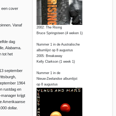
s een cover
binnen. Vanaf
2002: The Rising
Bruce Springsteen (4 weken 1)
elfde dag
Nummer 1 in de Australische
lle, Alabama.
albumlijst op 8 augustus
 tot het
2005: Breakaway
Kelly Clarkson (1 week 1)
 13 september
Nummer 1 in de
ittsburgh,
Nieuw-Zeelandse albumlijst
 september 1964
op 8 augustus
en rustdag en
-manager krijgt
 de Amerikaanse
000 dollar.