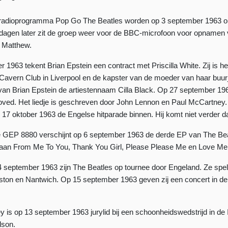
radioprogramma Pop Go The Beatles worden op 3 september 1963
dagen later zit de groep weer voor de BBC-microfoon voor opnamen
n Matthew.
 1963 tekent Brian Epstein een contract met Priscilla White. Zij is h
Cavern Club in Liverpool en de kapster van de moeder van haar buur
gt van Brian Epstein de artiestennaam Cilla Black. Op 27 september 19
ved. Het liedje is geschreven door John Lennon en Paul McCartney
17 oktober 1963 de Engelse hitparade binnen. Hij komt niet verder 
 GEP 8880 verschijnt op 6 september 1963 de derde EP van The Be
aan From Me To You, Thank You Girl, Please Please Me en Love Me
 september 1963 zijn The Beatles op tournee door Engeland. Ze spel
ston en Nantwich. Op 15 september 1963 geven zij een concert in de
 is op 13 september 1963 jurylid bij een schoonheidswedstrijd in de 
lson.