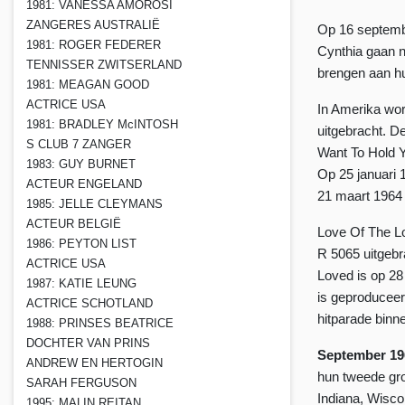
1981: VANESSA AMOROSI
ZANGERES AUSTRALIË
Op 16 septembe
1981: ROGER FEDERER
Cynthia gaan n
TENNISSER ZWITSERLAND
brengen aan hun
1981: MEAGAN GOOD
ACTRICE USA
In Amerika wo
1981: BRADLEY McINTOSH
uitgebracht. De
S CLUB 7 ZANGER
Want To Hold Y
1983: GUY BURNET
Op 25 januari 
ACTEUR ENGELAND
21 maart 1964 
1985: JELLE CLEYMANS
ACTEUR BELGIË
Love Of The Lo
1986: PEYTON LIST
R 5065 uitgebr
ACTRICE USA
Loved is op 2
1987: KATIE LEUNG
is geproducee
ACTRICE SCHOTLAND
hitparade binne
1988: PRINSES BEATRICE
DOCHTER VAN PRINS
September 19
ANDREW EN HERTOGIN
hun tweede gro
SARAH FERGUSON
Indiana, Wiscon
1995: MALIN REITAN