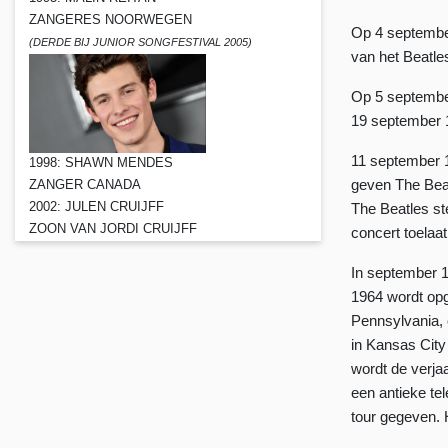
ZANGERES NOORWEGEN
Op 4 september
(DERDE BIJ JUNIOR SONGFESTIVAL 2005)
van het Beatles
Op 5 septembe
19 september 1
11 september 1
1998: SHAWN MENDES
geven The Beat
ZANGER CANADA
2002: JULEN CRUIJFF
The Beatles st
ZOON VAN JORDI CRUIJFF
concert toelaat
In september 1
1964 wordt opg
Pennsylvania, 
in Kansas City
wordt de verja
een antieke te
tour gegeven. H