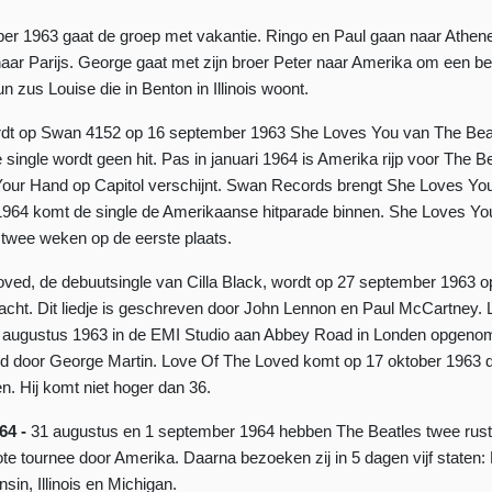
r 1963 gaat de groep met vakantie. Ringo en Paul gaan naar Athen
aar Parijs. George gaat met zijn broer Peter naar Amerika om een b
 zus Louise die in Benton in Illinois woont.
rdt op Swan 4152 op 16 september 1963 She Loves You van The Bea
 single wordt geen hit. Pas in januari 1964 is Amerika rijp voor The Be
our Hand op Capitol verschijnt. Swan Records brengt She Loves You
1964 komt de single de Amerikaanse hitparade binnen. She Loves You
twee weken op de eerste plaats.
ved, de debuutsingle van Cilla Black, wordt op 27 september 1963 
acht. Dit liedje is geschreven door John Lennon en Paul McCartney.
8 augustus 1963 in de EMI Studio aan Abbey Road in Londen opgenom
rd door George Martin. Love Of The Loved komt op 17 oktober 1963 
n. Hij komt niet hoger dan 36.
64 -
31 augustus en 1 september 1964 hebben The Beatles twee rust
te tournee door Amerika. Daarna bezoeken zij in 5 dagen vijf staten:
sin, Illinois en Michigan.