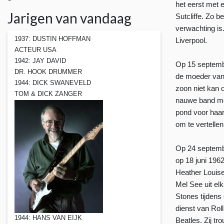
het eerst met 
Jarigen van vandaag
Sutcliffe. Zo b
verwachting is
1937: DUSTIN HOFFMAN
Liverpool.
ACTEUR USA
1942: JAY DAVID
Op 15 septem
DR. HOOK DRUMMER
de moeder van 
1944: DICK SWANEVELD
zoon niet kan 
TOM & DICK ZANGER
nauwe band met
pond voor haar
om te vertellen
Op 24 septem
op 18 juni 196
Heather Louise
Mel See uit elk
Stones tijdens
dienst van Rol
1944: HANS VAN EIJK
Beatles. Zij tr