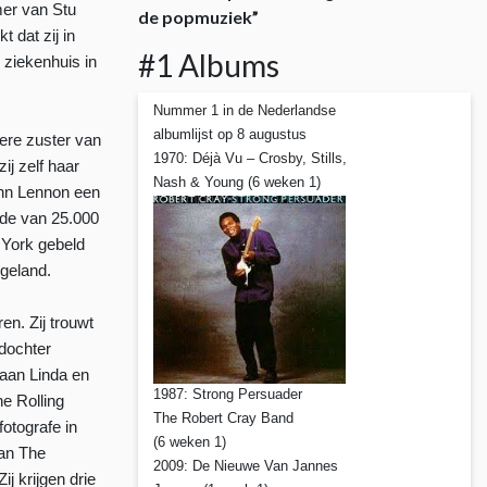
mer van Stu
de popmuziek”
t dat zij in
#1 Albums
 ziekenhuis in
Nummer 1 in de Nederlandse
albumlijst op 8 augustus
ere zuster van
1970: Déjà Vu – Crosby, Stills,
j zelf haar
Nash & Young (6 weken 1)
John Lennon een
rde van 25.000
 York gebeld
ngeland.
n. Zij trouwt
 dochter
gaan Linda en
1987: Strong Persuader
he Rolling
The Robert Cray Band
otografe in
(6 weken 1)
van The
2009: De Nieuwe Van Jannes
j krijgen drie