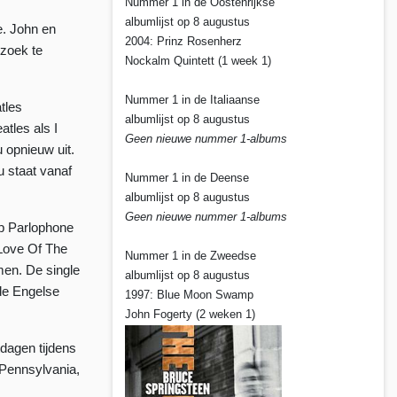
Nummer 1 in de Oostenrijkse
albumlijst op 8 augustus
e. John en
2004: Prinz Rosenherz
ezoek te
Nockalm Quintett (1 week 1)
Nummer 1 in de Italiaanse
tles
albumlijst op 8 augustus
atles als I
Geen nieuwe nummer 1-albums
 opnieuw uit.
 staat vanaf
Nummer 1 in de Deense
albumlijst op 8 augustus
Geen nieuwe nummer 1-albums
op Parlophone
 Love Of The
Nummer 1 in de Zweedse
en. De single
albumlijst op 8 augustus
de Engelse
1997: Blue Moon Swamp
John Fogerty (2 weken 1)
dagen tijdens
 Pennsylvania,