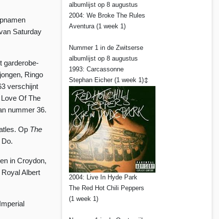
albumlijst op 8 augustus
2004: We Broke The Rules
 opnamen
Aventura (1 week 1)
 van Saturday
Nummer 1 in de Zwitserse
albumlijst op 8 augustus
et garderobe-
1993: Carcassonne
jongen, Ringo
Stephan Eicher (1 week 1)
↕
63 verschijnt
. Love Of The
dan nummer 36.
atles.
Op
The
 Do.
en in Croydon,
 Royal Albert
2004: Live In Hyde Park
The Red Hot Chili Peppers
(1 week 1)
Imperial