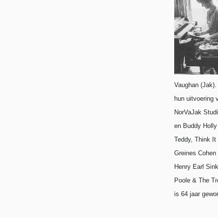
Vaughan (Jak).
hun uitvoering 
NorVaJak Studi
en Buddy Holly
Teddy, Think It
Greines Cohen
Henry Earl Sin
Poole & The Tr
is 64 jaar gewo