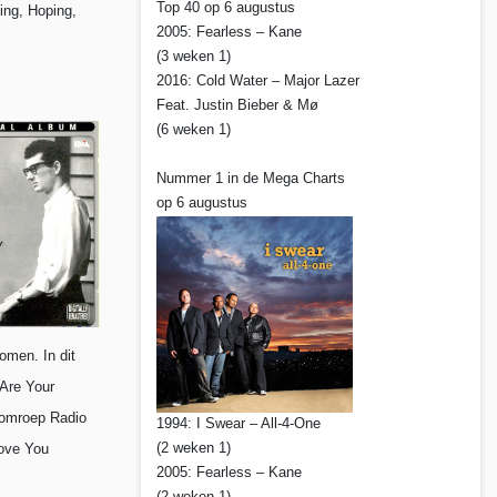
Top 40 op 6 augustus
ing, Hoping,
2005: Fearless – Kane
(3 weken 1)
2016: Cold Water – Major Lazer
Feat. Justin Bieber & Mø
(6 weken 1)
Nummer 1 in de Mega Charts
op 6 augustus
omen. In dit
 Are Your
 omroep Radio
1994: I Swear – All-4-One
(2 weken 1)
Love You
2005: Fearless – Kane
(2 weken 1)