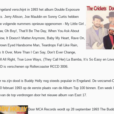
Engeland verschijnt in 1993 het album Double Exposure
ts.
Jerry Allison, Joe Mauldin en Sonny Curtis hebben
e volgende nummers opnieuw opgenomen - My Little Girl ,
aw, Oh Boy!, That’ll Be The Day, When You Ask About
How, It Doesn’t Matter Anymore, Baby My Heart, Rave On,
own Eyed Handsome Man, Teardrops Fall Like Rain,
k It Over, More Than I Can Say, Don’t Ever Change,
l All Right, True Love Ways, (They Call Her) La Bamba, It’s So Easy en Lov
D is verschenen op Rollercoaster RCCD 3006.
ar na zijn dood is Buddy Holly nog steeds populair in Engeland. De verzamel
0 februari 1993
op de eerste plaats van de Album Top 100 binnen. Een week l
van de top verdrongen door het nieuwe album van East 17.
Door MCA Records wordt op 28 september 1993 The Budd