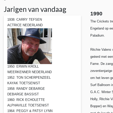
Jarigen van vandaag
1990
1938: CARRY TEFSEN
The Crickets t
ACTRICE NEDERLAND
Engeland op een
Paladium.
Ritchie Valens
geëerd met een
Fame. De zange
1950: ERWIN KROLL
zeventienjarige 
WEERKENNER NEDERLAND
1952: TON SCHERPENZEEL
om het leven g
KAYAK TOETSENIST
Surf Ballroom i
1958: RANDY DEBARGE
G.A.C. Winter 
DEBARGE BASSIST
Holly, Ritchie 
1960: RICK ECHOLETTE
ALPHAVILLE TOETSENIST
Bopper) en Wa
1964: PEGGY & PATSY LYNN