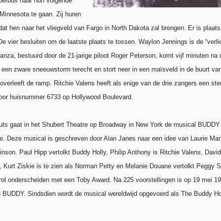
oerbus naar hun volgende
Minnesota te gaan. Zij huren
 dat hen naar het vliegveld van Fargo in North Dakota zal brengen. Er is plaats
De vier besluiten om de laatste plaats te tossen. Waylon Jennings is de “verli
nza, bestuurd door de 21-jarige piloot Roger Peterson, komt vijf minuten na 
n een zware sneeuwstorm terecht en stort neer in een maïsveld in de buurt va
verleeft de ramp. Ritchie Valens heeft als enige van de drie zangers een st
 voor huisnummer 6733 op Hollywood Boulevard.
y-outs gaat in het Shubert Theatre op Broadway in New York de musical BUDD
e. Deze musical is geschreven door Alan Janes naar een idee van Laurie Mans
inson. Paul Hipp vertolkt Buddy Holly, Philip Anthony is Ritchie Valens, Davi
 Kurt Ziskie is te zien als Norman Petty en Melanie Douane vertolkt Peggy 
 rol onderscheiden met een Toby Award. Na 225 voorstellingen is op 19 mei 19
an BUDDY. Sindsdien wordt de musical wereldwijd opgevoerd als The Buddy Hol