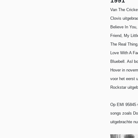
1991
Van The Cricke
Clovis uitgebra
Believe In You,
Friend, My Litt
The Real Thing,
Love With A Fa
Bluebell.
Asl b
Hover in novemb
voor het eerst
Rockstar uitgeb
Op EMI 95845 w
songs zoals Don
uitgebrachte n