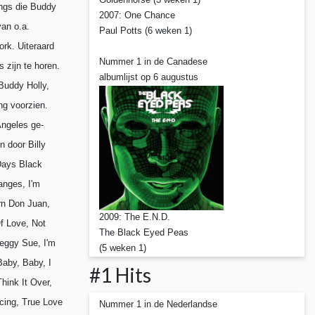
ongs die Buddy
2007: One Chance
an o.a.
Paul Potts (6 weken 1)
rk. Uiteraard
Nummer 1 in de Canadese
 zijn te horen.
albumlijst op 6 augustus
Buddy Holly,
ng voorzien.
Angeles ge-
 door Billy
Days Black
anges, I'm
rn Don Juan,
2009: The E.N.D.
f Love, Not
The Black Eyed Peas
eggy Sue, I'm
(5 weken 1)
aby, Baby, I
#1 Hits
hink It Over,
cing, True Love
Nummer 1 in de Nederlandse