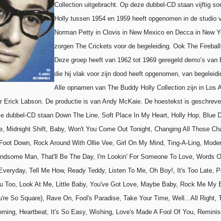
Collection uitgebracht. Op deze dubbel-CD staan vijftig s
Holly tussen 1954 en 1959 heeft opgenomen in de studio v
Norman Petty in Clovis in New Mexico en Decca in New Yo
zorgen The Crickets voor de begeleiding. Ook The Fireballs
Deze groep heeft van 1962 tot 1969 geregeld demo’s van 
die hij vlak voor zijn dood heeft opgenomen, van begeleidi
Alle opnamen van The Buddy Holly Collection zijn in Los 
r Erick Labson. De productie is van Andy McKaie.
De hoestekst is geschreven
e dubbel-CD staan Down The Line, Soft Place In My Heart, Holly Hop, Blue 
e, Midnight Shift, Baby, Won't You Come Out Tonight, Changing All Those Ch
oot Down, Rock Around With Ollie Vee, Girl On My Mind, Ting-A-Ling, Mode
dsome Man, That'll Be The Day, I'm Lookin' For Someone To Love, Words O
ryday, Tell Me How, Ready Teddy, Listen To Me, Oh Boy!, It's Too Late, P
 Too, Look At Me, Little Baby, You've Got Love, Maybe Baby, Rock Me My B
u're So Square), Rave On, Fool's Paradise, Take Your Time, Well...All Right, T
rning, Heartbeat, It's So Easy, Wishing, Love's Made A Fool Of You, Reminis