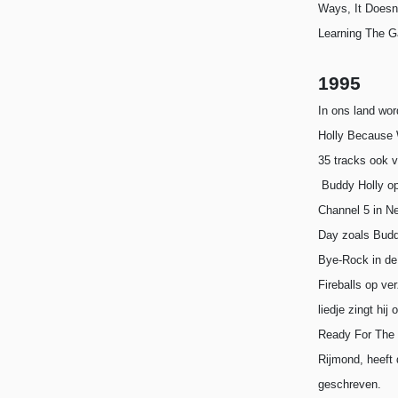
Ways, It Doesn
Learning The 
1995
In ons land wo
Holly Because 
35 tracks ook v
Buddy Holly op
Channel 5 in Ne
Day zoals Budd
Bye-Rock in de 
Fireballs op v
liedje zingt hi
Ready For The 
Rijmond, heeft
geschreven.