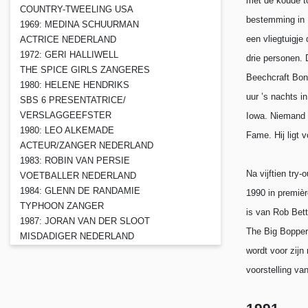
met de koude t
COUNTRY-TWEELING USA
bestemming in 
1969: MEDINA SCHUURMAN
een vliegtuigje
ACTRICE NEDERLAND
1972: GERI HALLIWELL
drie personen. 
THE SPICE GIRLS ZANGERES
Beechcraft Bona
1980: HELENE HENDRIKS
uur ’s nachts i
SBS 6 PRESENTATRICE/
VERSLAGGEEFSTER
Iowa. Niemand o
1980: LEO ALKEMADE
Fame. Hij ligt
ACTEUR/ZANGER NEDERLAND
1983: ROBIN VAN PERSIE
Na vijftien tr
VOETBALLER NEDERLAND
1984: GLENN DE RANDAMIE
1990 in premièr
TYPHOON ZANGER
is van Rob Bett
1987: JORAN VAN DER SLOOT
The Big Bopper,
MISDADIGER NEDERLAND
wordt voor zijn
voorstelling v