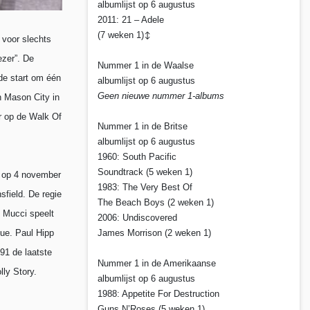
albumlijst op 6 augustus
2011: 21 – Adele
(7 weken 1)
↕
 voor slechts
ezer”. De
Nummer 1 in de Waalse
de start om één
albumlijst op 6 augustus
Geen nieuwe nummer 1-albums
n Mason City in
er op de Walk Of
Nummer 1 in de Britse
albumlijst op 6 augustus
1960: South Pacific
Soundtrack (5 weken 1)
Y op 4 november
1983: The Very Best Of
field. De regie
The Beach Boys (2 weken 1)
d Mucci speelt
2006: Undiscovered
Sue. Paul Hipp
James Morrison (2 weken 1)
91 de laatste
Nummer 1 in de Amerikaanse
ly Story.
albumlijst op 6 augustus
1988: Appetite For Destruction
Guns N’Roses (5 weken 1)