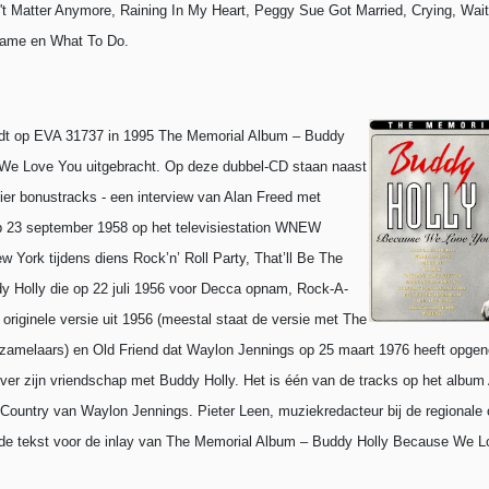
't Matter Anymore, Raining In My Heart, Peggy Sue Got Married, Crying, Wait
Game en What To Do.
rdt op EVA 31737 in 1995 The Memorial Album – Buddy
We Love You uitgebracht.
Op deze dubbel-CD staan naast
ier bonustracks - een interview van Alan Freed met
 23 september 1958 op het televisiestation WNEW
w York tijdens diens Rock’n’ Roll Party, That’ll Be The
y Holly die op 22 juli 1956 voor Decca opnam, Rock-A-
originele versie uit 1956 (meestal staat de versie met The
erzamelaars) en Old Friend dat Waylon Jennings op 25 maart 1976 heeft opgen
j over zijn vriendschap met Buddy Holly. Het is één van de tracks op het album
Country van Waylon Jennings. Pieter Leen, muziekredacteur bij de regionale
 de tekst voor de inlay van The Memorial Album – Buddy Holly Because We 