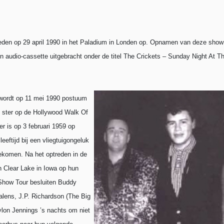
reden op 29 april 1990 in het Paladium in Londen op. Opnamen van deze show
 audio-cassette uitgebracht onder de titel The Crickets – Sunday Night At 
 wordt op 11 mei 1990 postuum
 ster op de Hollywood Walk Of
r is op 3 februari 1959 op
leeftijd bij een vliegtuigongeluk
ekomen. Na het optreden in de
n Clear Lake in Iowa op hun
Show Tour besluiten Buddy
Valens, J.P. Richardson
(The Big
ylon Jennings
’s nachts om niet