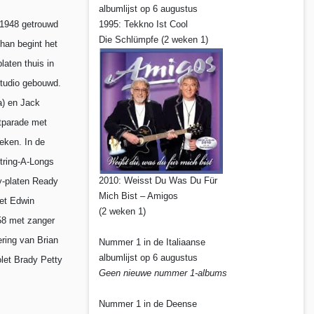
albumlijst op 6 augustus
i 1948 getrouwd
1995: Tekkno Ist Cool
Die Schlümpfe (2 weken 1)
han begint het
aten thuis in
Studio gebouwd.
a) en Jack
itparade met
eken. In de
tring-A-Longs
2010: Weisst Du Was Du Für
y-platen Ready
Mich Bist – Amigos
met Edwin
(2 weken 1)
58 met zanger
ring van Brian
Nummer 1 in de Italiaanse
albumlijst op 6 augustus
let Brady Petty
Geen nieuwe nummer 1-albums
Nummer 1 in de Deense