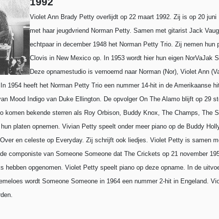
1992
Violet Ann Brady Petty overlijdt op 22 maart 1992.
Zij is op 20 jun
met haar jeugdvriend Norman Petty. Samen met gitarist Jack Vaug
echtpaar in december 1948 het Norman Petty Trio. Zij nemen hun pl
Clovis in New Mexico op. In 1953 wordt hier hun eigen NorVaJak 
Deze opnamestudio is vernoemd naar Norman (Nor), Violet Ann (V
 In 1954 heeft het Norman Petty Trio een nummer 14-hit in de Amerikaanse h
van Mood Indigo van Duke Ellington. De opvolger On The Alamo blijft op 29 st
o komen bekende sterren als Roy Orbison, Buddy Knox, The Champs, The S
 hun platen opnemen. Vivian Petty speelt onder meer piano op de Buddy Holl
 Over en celeste op Everyday. Zij schrijft ook liedjes. Violet Petty is samen 
 de componiste van Someone Someone dat The Crickets op 21 november 19
ks hebben opgenomen. Violet Petty speelt piano op deze opname. In de uitvoe
emeloes wordt Someone Someone in 1964 een nummer 2-hit in Engeland. Vio
rden.