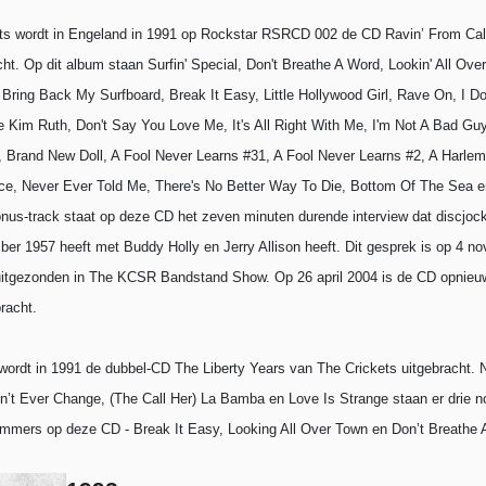
ts wordt in Engeland in 1991 op Rockstar RSRCD 002 de CD Ravin’ From Cali
cht. Op dit album staan Surfin' Special, Don't Breathe A Word, Lookin' All Ove
 Bring Back My Surfboard, Break It Easy, Little Hollywood Girl, Rave On, I D
le Kim Ruth, Don't Say You Love Me, It's All Right With Me, I'm Not A Bad Guy,
 Brand New Doll, A Fool Never Learns #31, A Fool Never Learns #2, A Harlem G
ce, Never Ever Told Me, There's No Better Way To Die, Bottom Of The Sea e
onus-track staat op deze CD het zeven minuten durende interview dat discjo
er 1957 heeft met Buddy Holly en Jerry Allison heeft. Dit gesprek is op 4 
 uitgezonden in The KCSR Bandstand Show. Op 26 april 2004 is de CD opnieu
racht.
ordt in 1991 de dubbel-CD The Liberty Years van The Crickets uitgebracht.
’t Ever Change, (The Call Her) La Bamba en Love Is Strange staan er drie no
ummers op deze CD - Break It Easy, Looking All Over Town en Don’t Breathe 