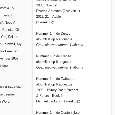
2005: Now 19
fornia To
Diverse Artiesten (2 weken 1)
r Town, I
2011: 21 – Adele
(1 week 1)
on't Need A
↕
 Parisian Girl,
Nummer 1 in de Duitse
irl, Fell In
albumlijst op 6 augustus
n Farewell, My
Geen nieuwe nummer 1-albums
ckey Freeman
Nummer 1 in de Franse
november 1957
albumlijst op 6 augustus
w door
Geen nieuwe nummer 1-albums
Nummer 1 in de Zwitserse
albumlijst op 6 augustus
 Naast bekende
1995: HIStory Past, Present
oit eerder
& Future - Book I
Michael Jackson (1 week 1)
A Word.
↕
Nummer 1 in de Oostenrijkse