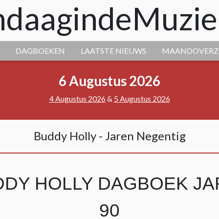
daagindeMuzie
DAGBOEKEN
LAATSTE NIEUWS
MAANDOVERZ
6 Augustus 2026
4 Augustus 2026
&
5 Augustus 2026
Buddy Holly - Jaren Negentig
DDY HOLLY DAGBOEK JA
90