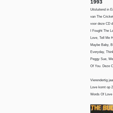
1993
Uitsluitend in 
van The Cricke
voor deze CD d
I Fought The L
Love, Tell Me 
Maybe Baby, Br
Everyday, Thin
Peggy Sue, Wel
Of You.
Deze C
Vierendertig ja
Love komt op 2
Words Of Love 