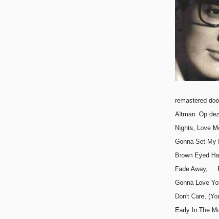
remastered doo
Altman. Op dez
Nights, Love M
Gonna Set My F
Brown Eyed Han
Fade Away, Eve
Gonna Love You
Don't Care, (Yo
Early In The Mo