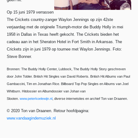
Op 15 juni 1979 verrassen
The Crickets country-zanger Waylon Jennings op zijn 42ste
verjaardag met de originele Triumph-motor die Buddy Holly in mei
1958 in Dallas in Texas heeft gekocht. The Crickets bieden het
cadeau aan in het Sheraton Hotel in Fort Smith in Arkansas. The
Crickets zijn in juni 1979
op tournee met Waylon Jennings.
Foto:
Steve Bonner.
Bronnen: The Buddy Holly Center, Lubbock, The Buddy Holly Story geschreven
door John Tobler. British Hit Singles van David Roberts. British Hit Albums van Paul
Gambaccini,
Tim en Jonathan Rice.
Billboard Top Pop Singles en Albums van Joel
Whitburn. Hitdossier en Albumdossier van Johan van
Slooten.
www.peterkoelewijn.nl
, diverse internetsites en archief Ton van Draanen.
© 2020 Ton van Draanen. Retour hoofdpagina:
www.vandaagindemuziek.nl