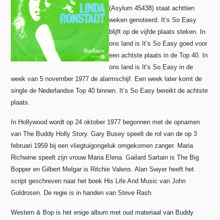
(Asylum 45438) staat achttien
weken genoteerd. It’s So Easy
blijft op de vijfde plaats steken. In
ons land is It’s So Easy goed voor
een achtste plaats in de Top 40. In
ons land is It’s So Easy in de
week van 5 november 1977 de alarmschijf. Een week later komt de
single de Nederlandse Top 40 binnen. It’s So Easy bereikt de achtste
plaats.
In Hollywood wordt op 24 oktober 1977 begonnen met de opnamen
van The Buddy Holly Story. Gary Busey speelt de rol van de op 3
februari 1959 bij een vliegtuigongeluk omgekomen zanger. Maria
Richwine speelt zijn vrouw Maria Elena. Gailard Sartain is The Big
Bopper en Gilbert Melgar is Ritchie Valens. Alan Swyer heeft het
script geschreven naar het boek His Life And Music van John
Goldrosen. De regie is in handen van Steve Rash.
Western & Bop is het enige album met oud materiaal van Buddy