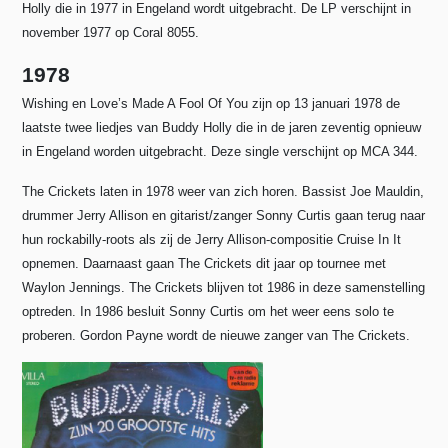
Holly die in 1977 in Engeland wordt uitgebracht.
De LP verschijnt in
november 1977 op Coral 8055.
1978
Wishing en Love’s Made A Fool Of You zijn op 13 januari 1978 de
laatste twee liedjes van Buddy Holly die in de jaren zeventig opnieuw
in Engeland worden uitgebracht. Deze single verschijnt op MCA 344.
The Crickets laten in 1978 weer van zich horen. Bassist Joe Mauldin,
drummer Jerry Allison en gitarist/zanger Sonny Curtis gaan terug naar
hun rockabilly-roots als zij de Jerry Allison-compositie Cruise In It
opnemen. Daarnaast gaan The Crickets dit jaar op tournee met
Waylon Jennings. The Crickets blijven tot 1986 in deze samenstelling
optreden. In 1986 besluit Sonny Curtis om het weer eens solo te
proberen. Gordon Payne wordt de nieuwe zanger van The Crickets.