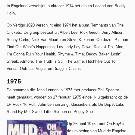
In Engeland verschijnt in oktober 1974 het album Legend van Buddy
Holly.
Op Vertigo 1020 verschijnt eind 1974 het album Remnants van The
Crickets. De groep bestaat uit Albert Lee, Rick Grech, Jerry Allison,
Sonny Curtis, Nick Van Maarth en Steve Krikorian.
Op deze LP staan
Find Out What’s Happening, Lay Lady Lay Down, Rock & Roll Man,
I’m Gonna Ruin Your Health, Rhyme & Time, Decoy Baker, Losin’
Streak, Atmore, The Truth Is Still The Same, Hitchhike Out To
Venus, Ooh Las Vegas en Draggin’ Chains.
1975
De opnamen die John Lennon in 1973 met producer Phil Spector
heeft gemaakt, worden op 17 februari 1975 eindelijk uitgebracht op de
LP Rock ‘N’ Roll.
John Lennon zingt klassiekers als Be Bop A Lula,
Stand By Me, Sweet Little Sixteen en Peggy Sue.
Op 26 april 1975 komt Oh Boy! in
de uitvoering van Mud de Engelse