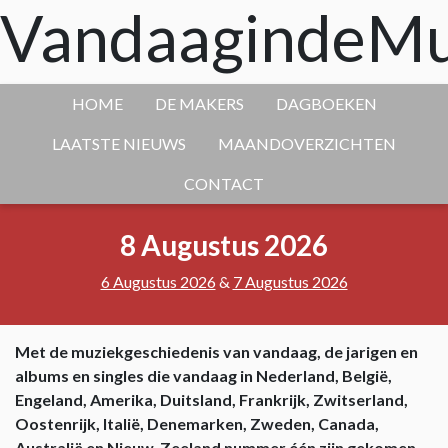
VandaagindeMu
HOME
DE MAKERS
DAGBOEKEN
LAATSTE NIEUWS
MAANDOVERZICHTEN
CONTACT
8 Augustus 2026
6 Augustus 2026
&
7 Augustus 2026
Met de muziekgeschiedenis van vandaag, de jarigen en
albums en singles die vandaag in Nederland, België,
Engeland, Amerika, Duitsland, Frankrijk, Zwitserland,
Oostenrijk, Italië, Denemarken, Zweden, Canada,
Australië en Nieuw-Zeeland nummer één zijn gekomen.