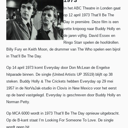
In het ABC Theatre in Londen gaat
op 12 april 1973 That’ll Be The
Day in première.
Deze film is een
vette knipoog naar Buddy Holly en
de jaren vijftig. David Essex en
Ringo Starr spelen de hoofdrollen.
Billy Fury en Keith Moon, de drummer van The Who spelen een bijrol
in That’ll Be The Day.
Op 14 april 1973 komt Everyday door Don McLean de Engelse
hitparade binnen. De single (United Artists UP 35519) blijft op 38
steken. Buddy Holly & The Crickets hebben Everyday op 29 mei
1957 in de NorVaJak-studio in Clovis in New Mexico voor het eerst
op de band vastgelegd. Everyday is geschreven door Buddy Holly en
Norman Petty.
Op MCA 6000 wordt in 1973 That’ll Be The Day opnieuw uitgebracht.
Op de B-kant staat I’m Looking For Someone To Love. De single
wordt geen hit.