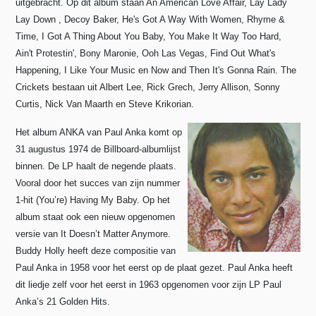
uitgebracht.
Op dit album staan An American Love Affair, Lay Lady
Lay Down , Decoy Baker, He's Got A Way With Women, Rhyme &
Time, I Got A Thing About You Baby, You Make It Way Too Hard,
Ain't Protestin', Bony Maronie, Ooh Las Vegas, Find Out What's
Happening, I Like Your Music en Now and Then It's Gonna Rain.
The
Crickets bestaan uit Albert Lee, Rick Grech, Jerry Allison, Sonny
Curtis, Nick Van Maarth en Steve Krikorian.
Het album ANKA van Paul Anka komt op
31 augustus 1974 de Billboard-albumlijst
binnen. De LP haalt de negende plaats.
Vooral door het succes van zijn nummer
1-hit (You’re) Having My Baby. Op het
album staat ook een nieuw opgenomen
versie van It Doesn’t Matter Anymore.
Buddy Holly heeft deze compositie van
Paul Anka in 1958 voor het eerst op de plaat gezet. Paul Anka heeft
dit liedje zelf voor het eerst in 1963 opgenomen voor zijn LP Paul
Anka’s 21 Golden Hits.