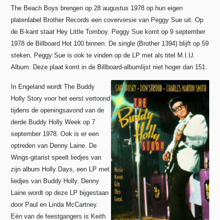
The Beach Boys brengen op 28 augustus 1978 op hun eigen
platenlabel Brother Records een coverversie van Peggy Sue uit. Op
de B-kant staat Hey Little Tomboy. Peggy Sue komt op 9 september
1978 de Billboard Hot 100 binnen. De single (Brother 1394) blijft op 59
steken. Peggy Sue is ook te vinden op de LP met als titel M.I.U.
Album. Deze plaat komt in de Billboard-albumlijst niet hoger dan 151.
In Engeland wordt The Buddy
Holly Story voor het eerst vertoond
tijdens de openingsavond van de
derde Buddy Holly Week op 7
september 1978. Ook is er een
optreden van Denny Laine. De
Wings-gitarist speelt liedjes van
zijn album Holly Days, een LP met
liedjes van Buddy Holly. Denny
Laine wordt op deze LP bijgestaan
door Paul en Linda McCartney.
Eén van de feestgangers is Keith