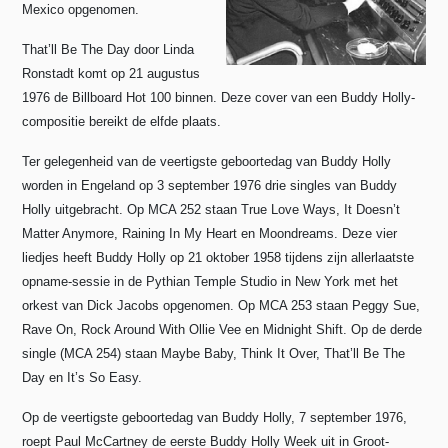
Mexico opgenomen.
That’ll Be The Day door Linda
Ronstadt komt op 21 augustus
1976 de Billboard Hot 100 binnen. Deze cover van een Buddy Holly-
compositie bereikt de elfde plaats.
Ter gelegenheid van de veertigste geboortedag van Buddy Holly
worden in Engeland op 3 september 1976 drie singles van Buddy
Holly uitgebracht.
Op MCA 252 staan True Love Ways, It Doesn’t
Matter Anymore, Raining In My Heart en Moondreams.
Deze vier
liedjes heeft Buddy Holly op 21 oktober 1958 tijdens zijn allerlaatste
opname-sessie in de Pythian Temple Studio in New York met het
orkest van Dick Jacobs opgenomen.
Op MCA 253 staan Peggy Sue,
Rave On, Rock Around With Ollie Vee en Midnight Shift. Op de derde
single (MCA 254) staan Maybe Baby, Think It Over, That’ll Be The
Day en It’s So Easy.
Op de veertigste geboortedag van Buddy Holly,
7 september 1976,
roept Paul McCartney de eerste Buddy Holly Week uit in Groot-