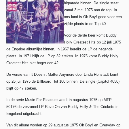
hitparade binnen. De single staat
vanaf 3 mei 1975 aan de top. In
ons land is Oh Boy! goed voor een
vijfde plaats in de Top 40.
Voor de derde keer komt Buddy
Holly Greatest Hits op 12 juli 1975
de Engelse albumlijst binnen. In 1967 bereikt de LP de negende
plaats. In 1971 blijft de LP op 32 steken. In 1975 komt Buddy Holly
Greatest Hits niet hoger dan 42.
De versie van It Doesn’t Matter Anymore door Linda Ronstadt komt
op 26 juli 1975 de Billboard Hot 100 binnen. De single (Capitol 4050)
blijft op 47 steken.
In de serie Music For Pleasure wordt in augustus 1975 op MFP
50176 de verzamel-LP Rave On van Buddy Holly & The Crickets in
Engeland uitgebracht.
Van dit album worden op 29 augustus 1975 Oh Boy! en Everyday op