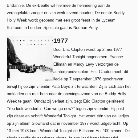
Brittannië.
De ex-Beatle wil hiermee de herinnering aan de
verongelukte zanger en zijn werk levend houden.
De eerste Buddy
Holly Week wordt geopend met een groot feest in de Lyceum
Ballroom in Londen. Speciale gast is Norman Petty.
1977
Door Eric Clapton wordt op 2 mei 1977
Wonderful Tonight opgenomen. Yvonne
Elliman en Marcy Levy verzorgen de
achtergrondvocalen. Eric Clapton heeft dit
liedje op 7 september 1976 geschreven
terwijl hij op zijn vriendin Patti Boyd zit te wachten. Zij is zich aan het
omkleden om met hem naar de openingsavond van de Buddy Holly
Week te gaan. Omdat zij verlaat zijn, zegt Eric Clapton geïrriteerd
“You look wonderful. Can we go now?” tegen zijn vriendin. Hij pakt
zijn gitaar en schrijft Wonderful Tonight. Het wordt één van de liedjes
op zijn album Slowhand dat in november 1977 wordt uitgebracht. Op
13 mei 1978 komt Wonderful Tonight de Billboard Hot 100 binnen. De