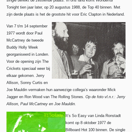
single bereikt de zestiende plaats. In ons land komt Wonderful
Tonight tien jaar later, op 20 augustus 1988, de Top 40 binnen. Met
zijn derde plaats is het de grootste hit voor Eric Clapton in Nederland.
Van 7 t/m 14 september
1977 wordt door Paul
McCartney de tweede
Buddy Holly Week
georganiseerd in Londen.
Voor de opening zijn The
Crickets speciaal weer bij
elkaar gekomen. Jerry
Allison, Sonny Curtis en
Joe Mauldin vermaken hun aanwezige collega’s waaronder Mick
Jagger en Ron Wood van The Rolling Stones.
Op de foto vl.n.r.: Jerry
Allison, Paul McCartney en Joe Mauldin.
It’s So Easy van Linda Ronstadt
komt op 8 oktober 1977 de
Billboard Hot 100 binnen. De single