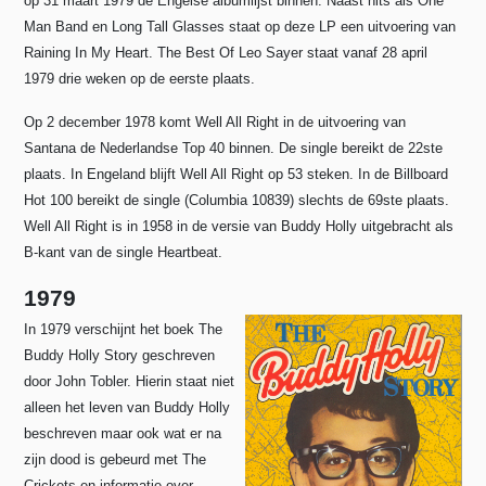
op 31 maart 1979 de Engelse albumlijst binnen. Naast hits als One
Man Band en Long Tall Glasses staat op deze LP een uitvoering van
Raining In My Heart. The Best Of Leo Sayer staat vanaf 28 april
1979 drie weken op de eerste plaats.
Op 2 december 1978 komt Well All Right in de uitvoering van
Santana de Nederlandse Top 40 binnen. De single bereikt de 22ste
plaats. In Engeland blijft Well All Right op 53 steken. In de Billboard
Hot 100 bereikt de single (Columbia 10839) slechts de 69ste plaats.
Well All Right is in 1958 in de versie van Buddy Holly uitgebracht als
B-kant van de single Heartbeat.
1979
In 1979 verschijnt het boek The
Buddy Holly Story geschreven
door John Tobler. Hierin staat niet
alleen het leven van Buddy Holly
beschreven maar ook wat er na
zijn dood is gebeurd met The
Crickets en informatie over