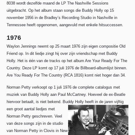
8038 wordt dezelfde maand de LP The Nashville Sessions
uitgebracht. Op het album staan songs die Buddy Holly op 15
november 1956 in de Bradley’s Recording Studio in Nashville in
Tennessee heeft opgenomen, aangevuld met enkele hitsuccessen.
1976
Waylon Jennings neemt op 25 maart 1976 zijn eigen compositie Old
Friend op.
In dit liedje zingt hij over zijn vriendschap met Buddy
Holly.
Het is één van de tracks op het album Are Your Ready For The
Country.
Deze LP komt op 17 juli 1976 de Billboard-albumlijst binnen.
Are You Ready For The Country (RCA 1816) komt niet hoger dan 34.
Norman Petty verkoopt op 1 juli 1976 de complete catalogus met
muziek van Buddy Holly aan Paul McCartney. Hoeveel de ex-Beatle
hiervoor betaalt, is niet bekend. Buddy Holly heeft in de jaren vijftig
een groot aantal liedjes m
et
Norman Petty geschreven. Veel
van deze songs zijn in de studio
van Norman Petty in Clovis in New