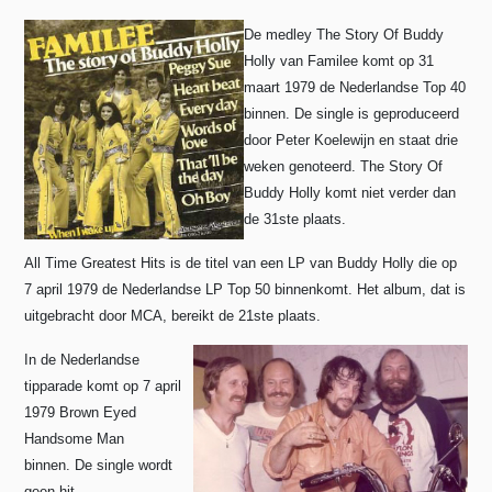
De medley The Story Of Buddy
Holly van Familee komt op 31
maart 1979 de Nederlandse Top 40
binnen. De single is geproduceerd
door Peter Koelewijn en staat drie
weken genoteerd. The Story Of
Buddy Holly komt niet verder dan
de 31ste plaats.
All Time Greatest Hits is de titel van een LP van Buddy Holly die op
7 april 1979 de Nederlandse LP Top 50 binnenkomt. Het album, dat is
uitgebracht door MCA, bereikt de 21ste plaats.
In de Nederlandse
tipparade komt op
7 april
1979
Brown Eyed
Handsome Man
binnen.
De single wordt
geen hit.