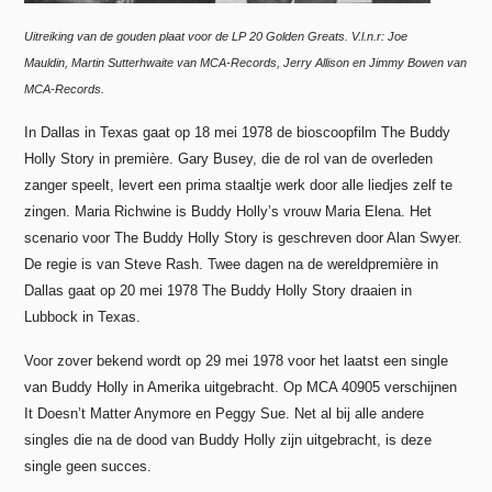
Uitreiking van de gouden plaat voor de LP 20 Golden Greats. V.l.n.r: Joe
Mauldin,
Martin Sutterhwaite van MCA-Records, Jerry Allison en Jimmy Bowen van
MCA-Records.
In Dallas in Texas gaat op 18 mei 1978 de bioscoopfilm The Buddy
Holly Story in première.
Gary Busey, die de rol van de overleden
zanger speelt, levert een prima staaltje werk door alle liedjes zelf te
zingen. Maria Richwine is Buddy Holly’s vrouw Maria Elena. Het
scenario voor The Buddy Holly Story is geschreven door Alan Swyer.
De regie is van Steve Rash. Twee dagen na de wereldpremière in
Dallas gaat op 20 mei 1978 The Buddy Holly Story draaien in
Lubbock in Texas.
Voor zover bekend wordt op 29 mei 1978 voor het laatst een single
van Buddy Holly in Amerika uitgebracht. Op MCA 40905 verschijnen
It Doesn’t Matter Anymore en Peggy Sue. Net al bij alle andere
singles die na de dood van Buddy Holly zijn uitgebracht, is deze
single geen succes.